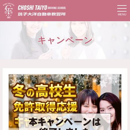
t
o
g
g
l
e
n
キャンペーン
a
v
i
g
a
t
i
o
n