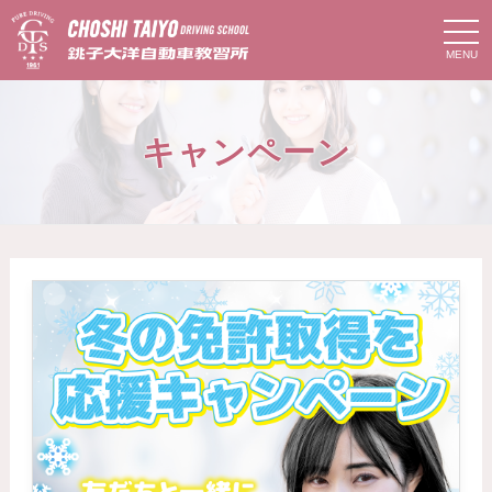
t
o
g
g
l
e
n
キャンペーン
a
v
i
g
a
t
i
o
n