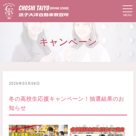
t
o
g
g
l
e
n
キャンペーン
a
v
i
g
a
t
i
o
n
2026年03月08日
冬の高校生応援キャンペーン！抽選結果のお
知らせ