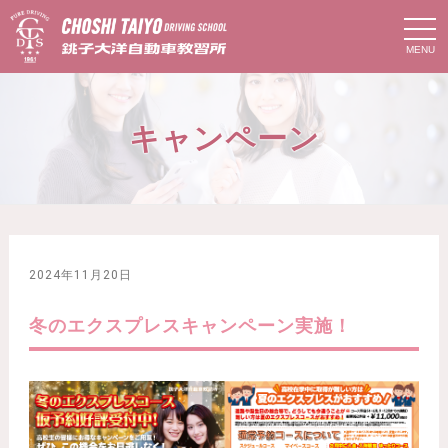
t
o
g
g
l
e
n
キャンペーン
a
v
i
g
a
t
i
o
n
2024年11月20日
冬のエクスプレスキャンペーン実施！