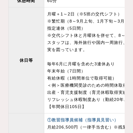
休憩時間
60分
月曜＋1～2日（※5班の交代シフト）
※繁忙期（8～9月上旬、1月下旬～3月末
指定連休（5日間）
※交代シフト休と月曜休を併せて、8～1
スタッフは、海外旅行や国内一周旅行、家
実を図っています。
休日等
毎年6月に月曜を含めた3連休あり
年末年始（7日間）
有給休暇（1時間単位で取得可能）
＜例＞医療機関受診のための時間休取得O
出産・育児支援制度（育児休暇取得実績：
リフレッシュ休暇制度あり（勤続20年、3
【年間休日105日】
①教習指導員候補（指導員見習い）
月給206,500円（一律手当含む）※残業