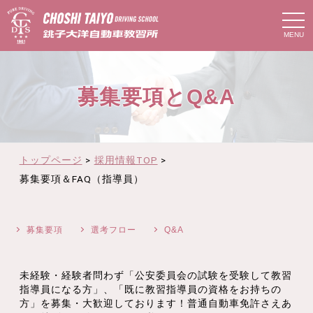
t
o
g
g
l
e
n
募集要項とQ&A
a
v
i
g
a
t
i
トップページ
>
採用情報TOP
>
o
n
募集要項＆FAQ（指導員）
募集要項
選考フロー
Q&A
未経験・経験者問わず「公安委員会の試験を受験して教習
指導員になる方」、「既に教習指導員の資格をお持ちの
方」を募集・大歓迎しております！普通自動車免許さえあ