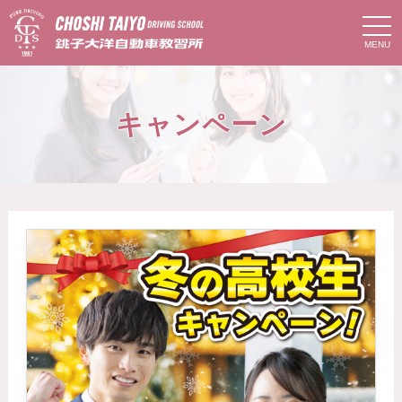
t
o
g
g
l
e
n
キャンペーン
a
v
i
g
a
t
i
o
n