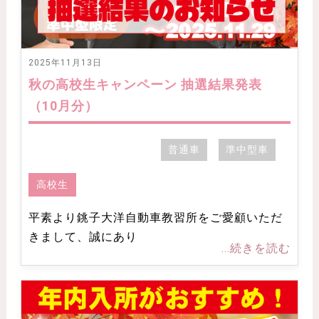
2025年11月13日
秋の高校生キャンペーン 抽選結果発表
（10月分）
普通車
準中型車
高校生
平素より銚子大洋自動車教習所をご愛顧いただ
きまして、誠にあり
...続きを読む