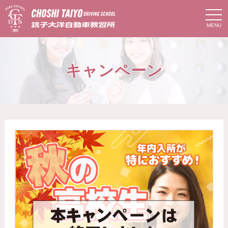
t
o
g
g
l
e
n
キャンペーン
a
v
i
g
a
t
i
o
n