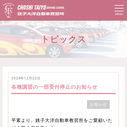
t
o
g
g
l
e
n
トピックス
a
v
i
g
a
t
i
o
n
2024年12月22日
各種講習の一部受付停止のお知らせ
お知らせ
平素より、銚子大洋自動車教習所をご愛顧いた