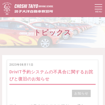
t
o
g
g
l
e
n
トピックス
a
v
i
g
a
t
i
o
n
2023年08月11日
DrivIT予約システムの不具合に関するお詫
びと復旧のお知らせ
お知らせ