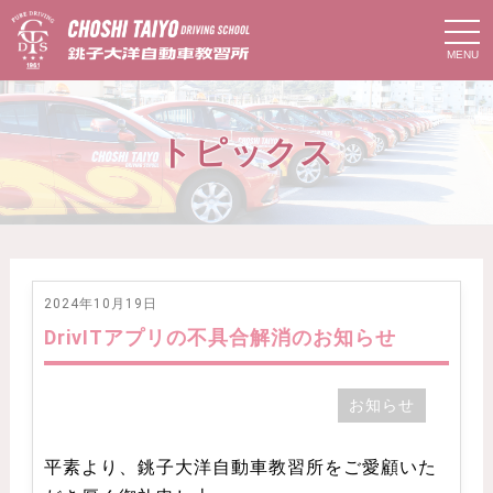
t
o
g
g
l
e
n
トピックス
a
v
i
g
a
t
i
o
n
2024年10月19日
DrivITアプリの不具合解消のお知らせ
お知らせ
平素より、銚子大洋自動車教習所をご愛顧いた