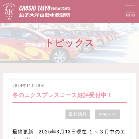
t
o
g
g
l
e
n
トピックス
a
v
i
g
a
t
i
o
n
2024年11月20日
冬のエクスプレスコース好評受付中！
最新情報
お知らせ
最終更新 2025年3月13日現在 １～３月中のエ