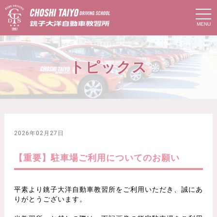
t
o
g
g
l
e
n
トピックス
a
v
i
g
a
t
i
o
n
2026年02月27日
【重要】駐車場ご利用についてのお願い
平素より銚子大洋自動車教習所をご利用いただき、誠にあ
りがとうございます。