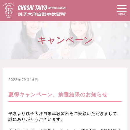
t
o
g
g
l
e
n
キャンペーン
a
v
i
g
a
t
i
o
n
2025年09月16日
夏得キャンペーン、抽選結果のお知らせ
平素より銚子大洋自動車教習所をご愛顧いただきまして、
誠にありがとうございます。