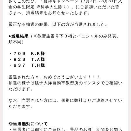
さてこのたび、「夏得キャンペーン（7月2日～8月31日入
金の学生限定 ※科学大生除く）」にご参加いただいた皆
さまへ、抽選結果をお知らせいたします。
厳正なる抽選の結果、以下の方が当選されました。
●当選結果
（※教習生番号下３桁とイニシャルのみ発表、
順不同）
・７０９ Ｋ.Ｋ様
・８２３ Ｔ.Ａ様
・８３７ Ｔ.Ｈ様
当選された方々、おめでとうございます！！！
抽選の様子は銚子大洋自動車教習所のインスタでご確認い
ただけます。
なお、当選された方には、個別に弊社よりご連絡させてい
ただきます。
◎当選無効について
・当選者には個別にご連絡し、景品のお渡し期間をお知ら