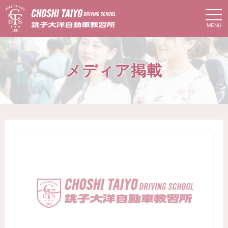
t
o
g
g
l
e
n
メディア掲載
a
v
i
g
a
t
i
o
n