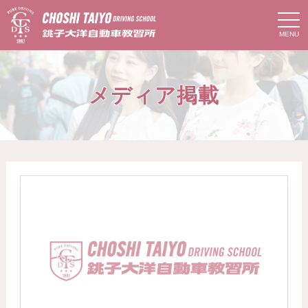
t
o
g
g
l
e
n
メディア掲載
a
v
i
g
a
t
i
o
n